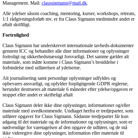
Management. Mail:
claussigmann@mail.dk
.
Alle ydelser såsom coaching, mentoring, kurser, workshops, retreats,
1:1 rådgivningsforløb mv. er fra Claus Sigmann medmindre andet er
aftalt skriftligt.
Fortrolighed
Claus Sigmann har underskrevet internationale tavheds-dokumenter
gennem ICC og behandler alle dine informationer og oplysninger
fortroligt og sikkerhedsmæssigt forsvarligt. Det samme gælder alt
materiale, som måtte komme i Claus Sigmann’s besiddelse i
forbindelse med udførelsen af ydelserne.
Alt journalisering samt personlige oplysninger udfyldes og
opbevares ansvarligt, og opfylder forpligtigende GDPR reglerne,
herunder destrueres alt materiale 6 måneder efter ydelse/opgaven er
stoppet eller andet er skrifteligt aftalt
Claus Sigmann deler ikke dine oplysninger, informationer og/eller
materiale med uvedkommende. Undtaget herfra er tredjeparter, som
udfører opgaver for Claus Sigmann. Sådanne tredjeparter får kun
adgang til det materiale og de informationer og oplysninger, som er
nødvendige for varetagelsen af den opgave de udfører, og de må
ikke videregive dine oplysninger, information eller materiale til