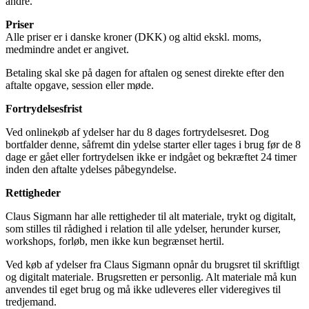
andre.
Priser
Alle priser er i danske kroner (DKK) og altid ekskl. moms,
medmindre andet er angivet.
Betaling skal ske på dagen for aftalen og senest direkte efter den
aftalte opgave, session eller møde.
Fortrydelsesfrist
Ved onlinekøb af ydelser har du 8 dages fortrydelsesret. Dog
bortfalder denne, såfremt din ydelse starter eller tages i brug før de 8
dage er gået eller fortrydelsen ikke er indgået og bekræftet 24 timer
inden den aftalte ydelses påbegyndelse.
Rettigheder
Claus Sigmann har alle rettigheder til alt materiale, trykt og digitalt,
som stilles til rådighed i relation til alle ydelser, herunder kurser,
workshops, forløb, men ikke kun begrænset hertil.
Ved køb af ydelser fra Claus Sigmann opnår du brugsret til skriftligt
og digitalt materiale. Brugsretten er personlig. Alt materiale må kun
anvendes til eget brug og må ikke udleveres eller videregives til
tredjemand.