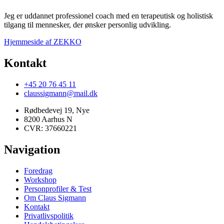
Jeg er uddannet professionel coach med en terapeutisk og holistisk
tilgang til mennesker, der ønsker personlig udvikling.
Hjemmeside af ZEKKO
Kontakt
+45 20 76 45 11
claussigmann@mail.dk
Rødbedevej 19, Nye
8200 Aarhus N
CVR: 37660221
Navigation
Foredrag
Workshop
Personprofiler & Test
Om Claus Sigmann
Kontakt
Privatlivspolitik